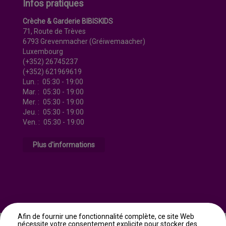
Infos pratiques
Crèche & Garderie BIBISKIDS
71, Route de Trèves
6793 Grevenmacher (Gréiwemaacher)
Luxembourg
(+352) 26745237
(+352) 621969619
Lun.
05:30 - 19:00
Mar.
05:30 - 19:00
Mer.
05:30 - 19:00
Jeu.
05:30 - 19:00
Ven.
05:30 - 19:00
Plus d'informations
Afin de fournir une fonctionnalité complète, ce site Web
Accès professionnel
Mentions légales
Gestion des cookies
nécessite votre consentement explicite pour stocker des